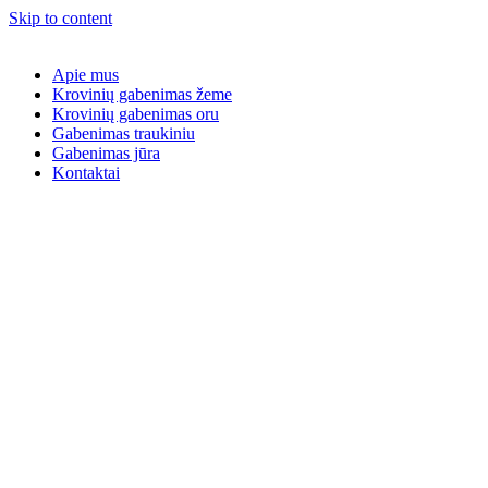
Skip to content
Apie mus
Krovinių gabenimas žeme
Krovinių gabenimas oru
Gabenimas traukiniu
Gabenimas jūra
Kontaktai