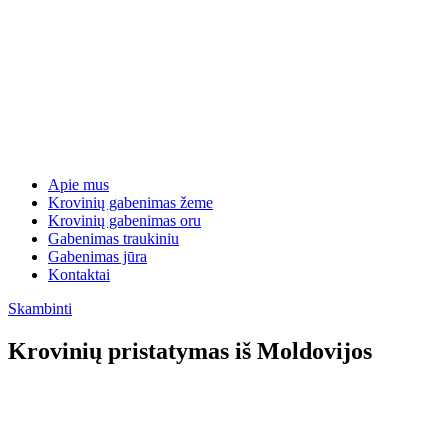
Apie mus
Krovinių gabenimas žeme
Krovinių gabenimas oru
Gabenimas traukiniu
Gabenimas jūra
Kontaktai
Skambinti
Krovinių pristatymas iš Moldovijos