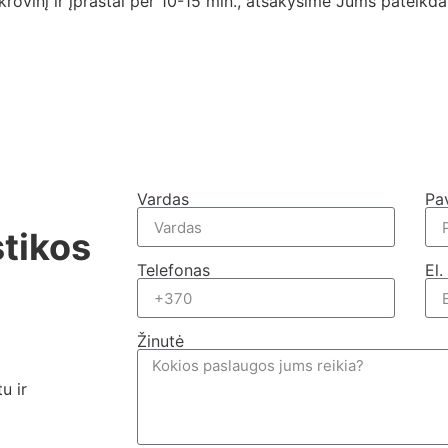
rovinį ir įprastai per 10-15 min., atsakysime Jums pateikd
Vardas
Pa
stikos
Telefonas
El.
Žinutė
u ir