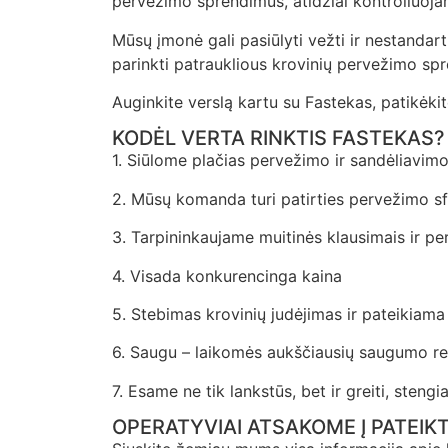
pervežimo sprendimus, atidžiai kontroliuoja
Mūsų įmonė gali pasiūlyti vežti ir nestandar
parinkti patrauklious krovinių pervežimo s
Auginkite verslą kartu su Fastekas, patikėki
KODĖL VERTA RINKTIS FASTEKAS?
1. Siūlome plačias pervežimo ir sandėliavim
2. Mūsų komanda turi patirties pervežimo sf
3. Tarpininkaujame muitinės klausimais ir 
4. Visada konkurencinga kaina
5. Stebimas krovinių judėjimas ir pateikiama
6. Saugu – laikomės aukščiausių saugumo rei
7. Esame ne tik lankstūs, bet ir greiti, sten
OPERATYVIAI ATSAKOME Į PATEI