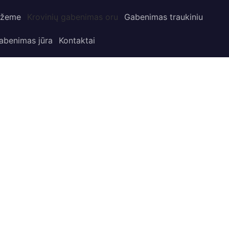
 žeme
Krovinių gabenimas oru
Gabenimas traukiniu
abenimas jūra
Kontaktai