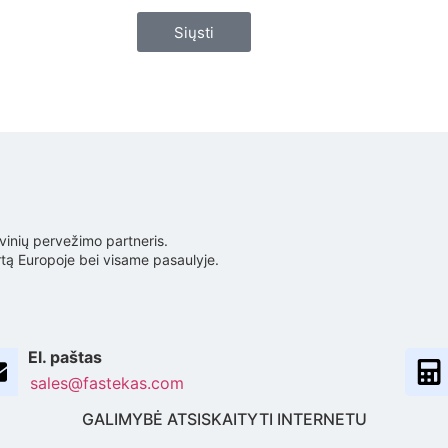
Siųsti
vinių pervežimo partneris.
rtą Europoje bei visame pasaulyje.
El. paštas
sales@fastekas.com
GALIMYBĖ ATSISKAITYTI INTERNETU