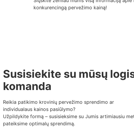
Siųskite žemiau mums visą informaciją apie k
konkurencingą pervežimo kainą!
Susisiekite su mūsų logi
komanda
Reikia patikimo krovinių pervežimo sprendimo ar
individualaus kainos pasiūlymo?
Užpildykite formą – susisieksime su Jumis artimiausiu met
pateiksime optimalų sprendimą.