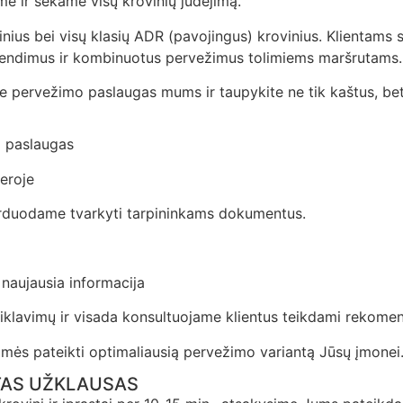
me ir sekame visų krovinių judėjimą.
tinius bei visų klasių ADR (pavojingus) krovinius. Klientams
prendimus ir kombinuotus pervežimus tolimiems maršrutams.
te pervežimo paslaugas mums ir taupykite ne tik kaštus, bet 
o paslaugas
eroje
perduodame tvarkyti tarpininkams dokumentus.
 naujausia informacija
klavimų ir visada konsultuojame klientus teikdami rekomen
giamės pateikti optimaliausią pervežimo variantą Jūsų įmonei
KTAS UŽKLAUSAS