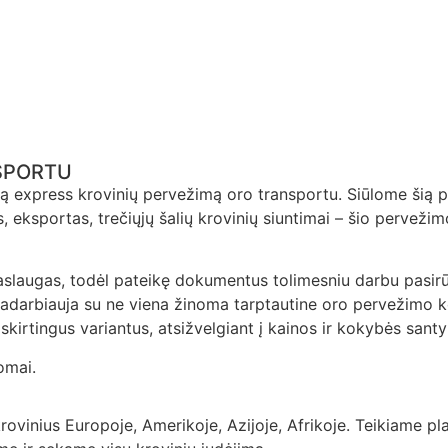
SPORTU
ą express krovinių pervežimą oro transportu. Siūlome šią pa
, eksportas, trečiųjų šalių krovinių siuntimai – šio perveži
paslaugas, todėl pateikę dokumentus tolimesniu darbu pasir
adarbiauja su ne viena žinoma tarptautine oro pervežimo 
skirtingus variantus, atsižvelgiant į kainos ir kokybės santy
omai.
krovinius Europoje, Amerikoje, Azijoje, Afrikoje. Teikiame pl