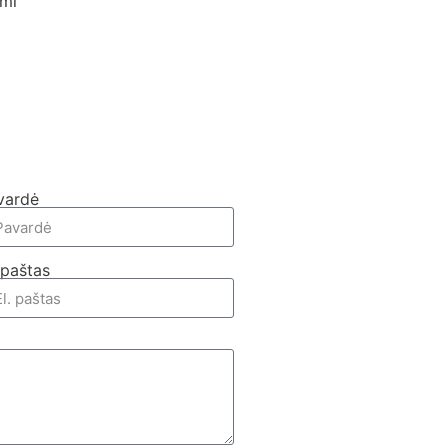
ami
vardė
 paštas