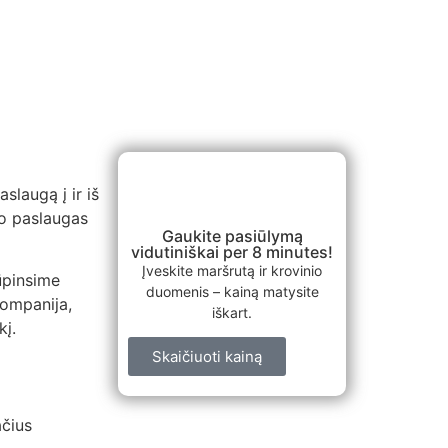
slaugą į ir iš
mo paslaugas
Gaukite pasiūlymą
vidutiniškai per 8 minutes!
Įveskite maršrutą ir krovinio
ūpinsime
duomenis – kainą matysite
kompanija,
iškart.
kį.
Skaičiuoti kainą
ačius