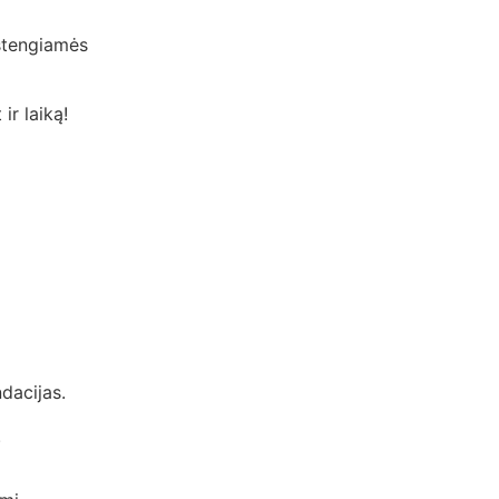
 stengiamės
ir laiką!
dacijas.
.