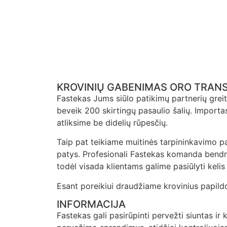
KROVINIŲ GABENIMAS ORO TRAN
Fastekas Jums siūlo patikimų partnerių greit
beveik 200 skirtingų pasaulio šalių. Importas
atliksime be didelių rūpesčių.
Taip pat teikiame muitinės tarpininkavimo 
patys. Profesionali Fastekas komanda bendr
todėl visada klientams galime pasiūlyti kelis 
Esant poreikiui draudžiame krovinius papild
INFORMACIJA
Fastekas gali pasirūpinti pervežti siuntas ir 