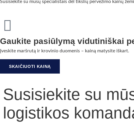
Susisiekite su mūsų specialistais dėl tikslių pervežimo kainų žem
Gaukite pasiūlymą vidutiniškai p
Įveskite maršrutą ir krovinio duomenis – kainą matysite iškart.
SKAIČIUOTI KAINĄ
Susisiekite su mū
logistikos komand