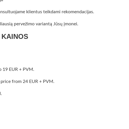
onsultuojame klientus teikdami rekomendacijas.
maliausią pervežimo variantą Jūsų įmonei.
 KAINOS
uo 19 EUR + PVM.
o price from 24 EUR + PVM.
.