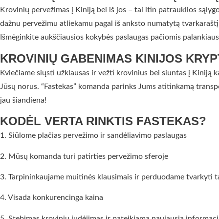
Krovinių pervežimas į Kiniją bei iš jos – tai itin patrauklios sąl
dažnu pervežimu atliekamu pagal iš anksto numatytą tvarkaraštį ir
Išmėginkite aukščiausios kokybės paslaugas pačiomis palankiausi
KROVINIŲ GABENIMAS KINIJOS KRYP
Kviečiame siųsti užklausas ir vežti krovinius bei siuntas į Kini
Jūsų norus. “Fastekas” komanda parinks Jums atitinkamą transpo
jau šiandiena!
KODĖL VERTA RINKTIS FASTEKAS?
1. Siūlome plačias pervežimo ir sandėliavimo paslaugas
2. Mūsų komanda turi patirties pervežimo sferoje
3. Tarpininkaujame muitinės klausimais ir perduodame tvarkyti
4. Visada konkurencinga kaina
5. Stebimas krovinių judėjimas ir pateikiama naujausia informaci