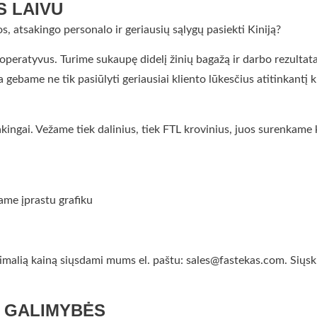
S LAIVU
s, atsakingo personalo ir geriausių sąlygų pasiekti Kiniją?
peratyvus. Turime sukaupę didelį žinių bagažą ir darbo rezultatai 
a gebame ne tik pasiūlyti geriausiai kliento lūkesčius atitinkantį
tsakingai. Vežame tiek dalinius, tiek FTL krovinius, juos surenka
žame įprastu grafiku
malią kainą siųsdami mums el. paštu: sales@fastekas.com. Siųskite
Ą GALIMYBĖS