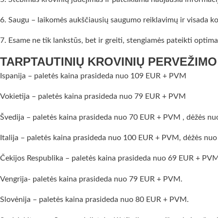
6. Saugu – laikomės aukščiausių saugumo reiklavimų ir visada k
7. Esame ne tik lankstūs, bet ir greiti, stengiamės pateikti opti
TARPTAUTINIŲ KROVINIŲ PERVEŽIMO
Ispanija – paletės kaina prasideda nuo 109 EUR + PVM
Vokietija – paletės kaina prasideda nuo 79 EUR + PVM
Švedija – paletės kaina prasideda nuo 70 EUR + PVM , dėžės n
Italija – paletės kaina prasideda nuo 100 EUR + PVM, dėžės nu
Čekijos Respublika – paletės kaina prasideda nuo 69 EUR + PVM
Vengrija- paletės kaina prasideda nuo 79 EUR + PVM.
Slovėnija – paletės kaina prasideda nuo 80 EUR + PVM.