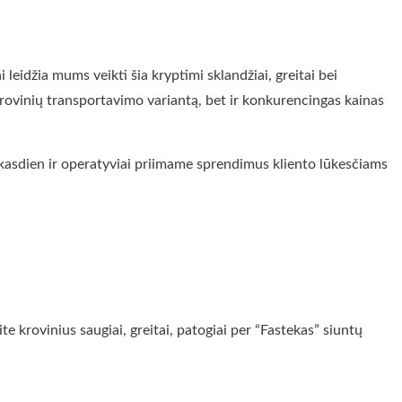
leidžia mums veikti šia kryptimi sklandžiai, greitai bei
 krovinių transportavimo variantą, bet ir konkurencingas kainas
me kasdien ir operatyviai priimame sprendimus kliento lūkesčiams
 krovinius saugiai, greitai, patogiai per “Fastekas” siuntų