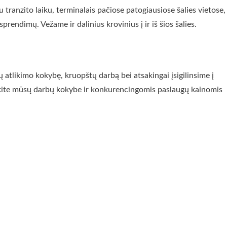
u tranzito laiku, terminalais pačiose patogiausiose šalies vietose,
endimų. Vežame ir dalinius krovinius į ir iš šios šalies.
 atlikimo kokybę, kruopštų darbą bei atsakingai įsigilinsime į
inkite mūsų darbų kokybe ir konkurencingomis paslaugų kainomis