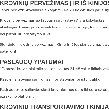
KROVINIŲ PERVEŽIMAS Į IR IŠ KINIJO
Tenka pervežti krovinius šia kryptimi? Reikia kokybiškos paslaugo
Krovinių pervežimas šia kryptimi su „Fastekas” yra kokybiškas ir o
atsakingai. Esame profesionali komanda šioje srityje, todėl visad
bei patrauklų pristatymo laiką.
Siuntinių ir krovinių pervežimas į Kiniją ir iš jos planuojamas a
patenkinti.
PASLAUGŲ YPATUMAI
“Express” krovininiai mikroautobusai kas 24-48 val. Vilkikais ve
Kasdienis krovinių surinkimas ir pristatymas įprastu grafiku
Pasinaudokite galimybe siųsti krovinius nuo durų iki durų už opti
užsakymo platformą!
KROVINIŲ TRANSPORTAVIMO Į KINIJ