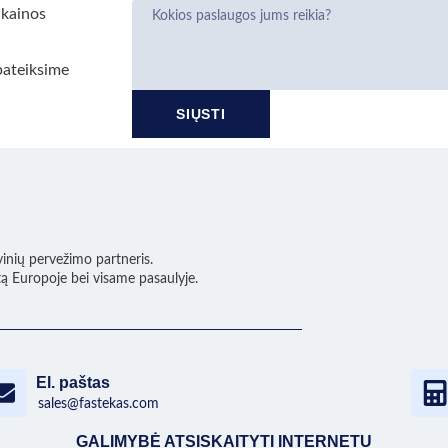
 kainos
pateiksime
SIŲSTI
vinių pervežimo partneris.
tą Europoje bei visame pasaulyje.
El. paštas
sales@fastekas.com
GALIMYBĖ ATSISKAITYTI INTERNETU