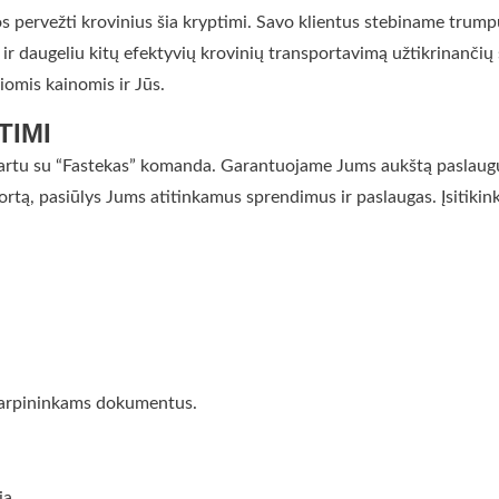
ygos pervežti krovinius šia kryptimi. Savo klientus stebiname trump
 daugeliu kitų efektyvių krovinių transportavimą užtikrinančių spr
omis kainomis ir Jūs.
TIMI
ją kartu su “Fastekas” komanda. Garantuojame Jums aukštą paslaugų
rtą, pasiūlys Jums atitinkamus sprendimus ir paslaugas. Įsitik
 tarpininkams dokumentus.
ja