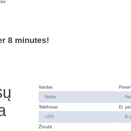
iau:
er 8 minutes!
sų
Vardas
Pavar
a
Telefonas
El. pa
Žinutė