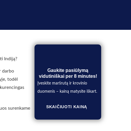
i Indiją?
Gaukite pasiūlymą
r darbo
vidutiniškai per 8 minutes!
yje, todėl
Įveskite maršrutą ir krovinio
onkurencingas
duomenis – kainą matysite iškart.
SKAIČIUOTI KAINĄ
, juos surenkame