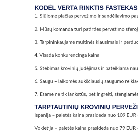
KODĖL VERTA RINKTIS FASTEKAS
1. Siūlome plačias pervežimo ir sandėliavimo pa
2. Mūsų komanda turi patirties pervežimo sfero
3. Tarpininkaujame muitinės klausimais ir perd
4. Visada konkurencinga kaina
5. Stebimas krovinių judėjimas ir pateikiama nau
6. Saugu – laikomės aukščiausių saugumo reikla
7. Esame ne tik lankstūs, bet ir greiti, stengiam
TARPTAUTINIŲ KROVINIŲ PERVEŽ
Ispanija – paletės kaina prasideda nuo 109 EU
Vokietija – paletės kaina prasideda nuo 79 EU