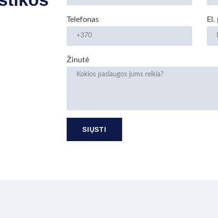
Telefonas
El.
Žinutė
SIŲSTI