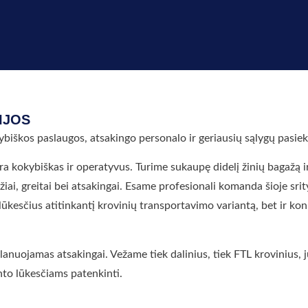
DIJOS
ybiškos paslaugos, atsakingo personalo ir geriausių sąlygų pasiekt
ra kokybiškas ir operatyvus. Turime sukaupę didelį žinių bagažą i
žiai, greitai bei atsakingai. Esame profesionali komanda šioje srit
 lūkesčius atitinkantį krovinių transportavimo variantą, bet ir k
s planuojamas atsakingai. Vežame tiek dalinius, tiek FTL krovinius
nto lūkesčiams patenkinti.