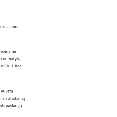
tekas.com.
 stebiname
sto numatytą
 į ir iš šios
s aukštą
ums atitinkamą
mis paslaugų