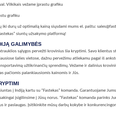
al. Vilkikais vežame įprastu grafiku
astu grafiku
ų iki durų už optimalią kainą siųsdami mums el. paštu: sales@fas
 “Fastekas” siuntų užsakymo platformą!
DIJĄ GALIMYBĖS
 patrauklios sąlygos pervežti krovinius šia kryptimi. Savo klientus
giausiose šalies vietose, dažnu pervežimu atliekamu pagal iš ank
ansportavimą užtikrinančių sprendimų. Vežame ir dalinius krovinius
as pačiomis palankiausiomis kainomis ir Jūs.
RYPTIMI
i siuntas į Indiją kartu su “Fastekas” komanda. Garantuojame Jum
sakingai įsigilinsime į Jūsų norus. “Fastekas” komanda parinks J
s ir paslaugas. Įsitikinkite mūsų darbų kokybe ir konkurencingo