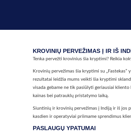
KROVINIŲ PERVEŽIMAS Į IR IŠ IN
Tenka pervežti krovinius šia kryptimi? Reikia kok
Krovinių pervežimas šia kryptimi su „Fastekas” y
rezultatai leidžia mums veikti šia kryptimi skland
visada gebame ne tik pasiūlyti geriausiai kliento
kainas bei patrauklų pristatymo laiką.
Siuntinių ir krovinių pervežimas į Indiją ir iš jo
kasdien ir operatyviai priimame sprendimus klie
PASLAUGŲ YPATUMAI