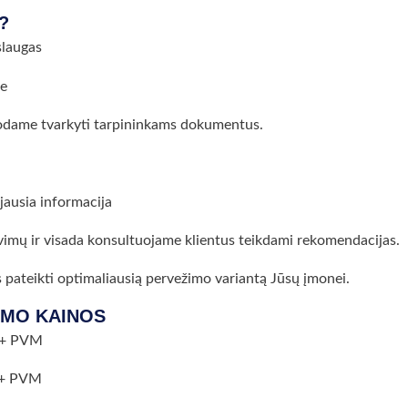
?
slaugas
je
uodame tvarkyti tarpininkams dokumentus.
jausia informacija
vimų ir visada konsultuojame klientus teikdami rekomendacijas.
ės pateikti optimaliausią pervežimo variantą Jūsų įmonei.
IMO KAINOS
R + PVM
R + PVM