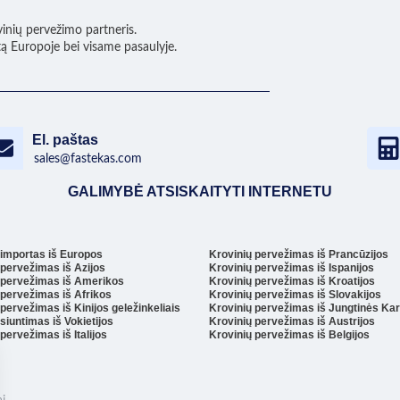
vinių pervežimo partneris.
tą Europoje bei visame pasaulyje.
El. paštas
sales@fastekas.com
GALIMYBĖ ATSISKAITYTI INTERNETU
 importas iš Europos
Krovinių pervežimas iš Prancūzijos
 pervežimas iš Azijos
Krovinių pervežimas iš Ispanijos
 pervežimas iš Amerikos
Krovinių pervežimas iš Kroatijos
 pervežimas iš Afrikos
Krovinių pervežimas iš Slovakijos
pervežimas iš Kinijos geležinkeliais
Krovinių pervežimas iš Jungtinės Ka
siuntimas iš Vokietijos
Krovinių pervežimas iš Austrijos
pervežimas iš Italijos
Krovinių pervežimas iš Belgijos