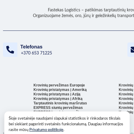
Fastekas Logistics – patikimas tarptautinių kro
Organizuojame žemės, oro, jūrų ir geležinkelių transpor
Telefonas
+370 653 71225
Krovinių pervežimas Europoje
Krovinių
Krovinių pristatymas į Ameriką
Krovinių
Krovinių pristatymas į Aziją
Krovinių
Krovinių pristatymas į Afriką
Krovinių
Tarptautinis krovinių maršrutas
Krovinių 
EXPRESS siuntų pervežimas
Krovinių 
EXPRESS krovinių pervežimas
Krovinių 
Šioje svetainėje naudojami slapukai statistikos ir rinkodaros tikslais
bei siekiant pagerinti svetainės funkcionalumą. Daugiau informacijos
rasite mūsų
Privatumo politikoje
.