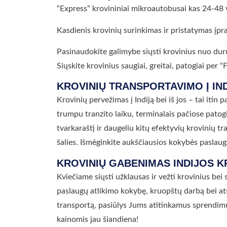
“Express” krovininiai mikroautobusai kas 24-48 v
Kasdienis krovinių surinkimas ir pristatymas įpr
Pasinaudokite galimybe siųsti krovinius nuo dur
Siųskite krovinius saugiai, greitai, patogiai per
KROVINIŲ TRANSPORTAVIMO Į IN
Krovinių pervežimas į Indiją bei iš jos – tai itin
trumpu tranzito laiku, terminalais pačiose pato
tvarkaraštį ir daugeliu kitų efektyvių krovinių tr
šalies. Išmėginkite aukščiausios kokybės paslaug
KROVINIŲ GABENIMAS INDIJOS K
Kviečiame siųsti užklausas ir vežti krovinius be
paslaugų atlikimo kokybę, kruopštų darbą bei at
transportą, pasiūlys Jums atitinkamus sprendimu
kainomis jau šiandiena!