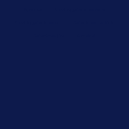
Apie mus
Krovinių gabenimas žeme
Krovinių gabenimas oru
Gabenimas traukiniu
Gabenimas jūra
Kontaktai