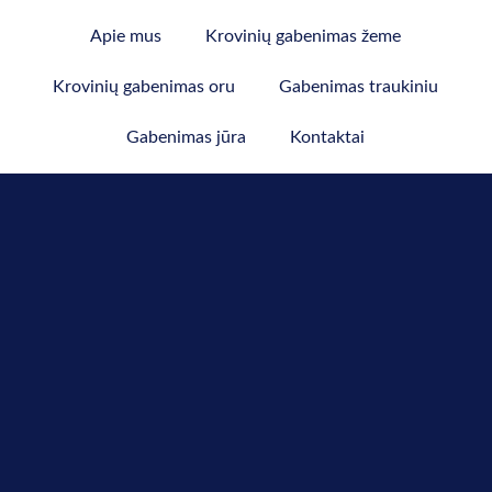
Apie mus
Krovinių gabenimas žeme
Krovinių gabenimas oru
Gabenimas traukiniu
Gabenimas jūra
Kontaktai