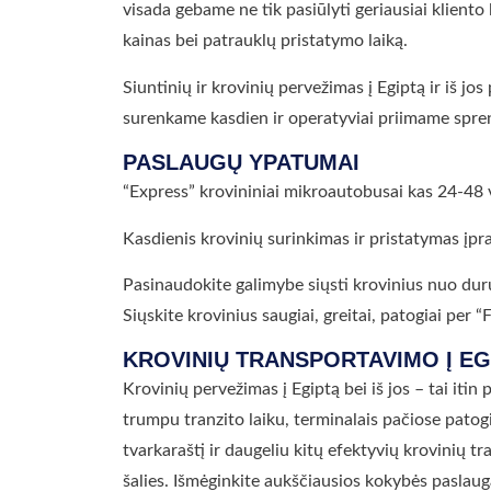
visada gebame ne tik pasiūlyti geriausiai kliento
kainas bei patrauklų pristatymo laiką.
Siuntinių ir krovinių pervežimas į Egiptą ir iš jo
surenkame kasdien ir operatyviai priimame spre
PASLAUGŲ YPATUMAI
“Express” krovininiai mikroautobusai kas 24-48 v
Kasdienis krovinių surinkimas ir pristatymas įpr
Pasinaudokite galimybe siųsti krovinius nuo dur
Siųskite krovinius saugiai, greitai, patogiai per
KROVINIŲ TRANSPORTAVIMO Į E
Krovinių pervežimas į Egiptą bei iš jos – tai itin
trumpu tranzito laiku, terminalais pačiose pato
tvarkaraštį ir daugeliu kitų efektyvių krovinių tr
šalies. Išmėginkite aukščiausios kokybės paslaug