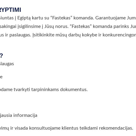
YPTIMI
i siuntas į Egiptą kartu su “Fastekas” komanda. Garantuojame Jum
sakingai įsigilinsime į Jūsų norus. “Fastekas” komanda parinks J
s ir paslaugas. Įsitikinkite mūsų darbų kokybe ir konkurencingo
?
slaugas
je
uodame tvarkyti tarpininkams dokumentus.
jausia informacija
vimų ir visada konsultuojame klientus teikdami rekomendacijas.