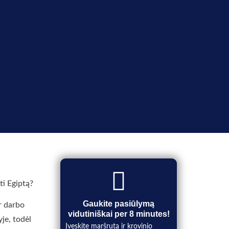
ti Egiptą?
Gaukite pasiūlymą
r darbo
vidutiniškai per 8 minutes!
yje, todėl
Įveskite maršrutą ir krovinio