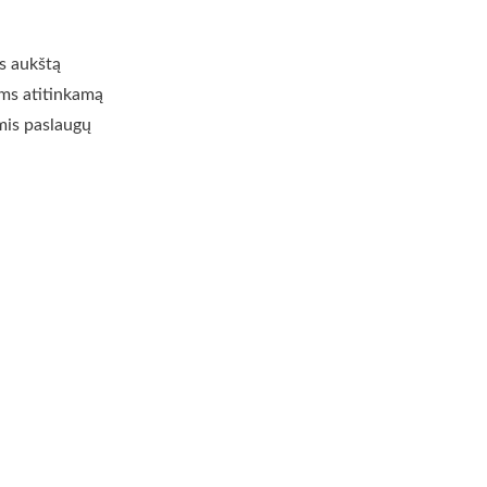
s aukštą
ums atitinkamą
mis paslaugų