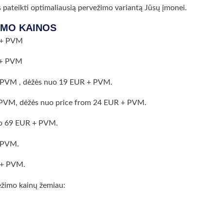
ės pateikti optimaliausią pervežimo variantą Jūsų įmonei.
IMO KAINOS
R + PVM
R + PVM
+ PVM , dėžės nuo 19 EUR + PVM.
 + PVM, dėžės nuo price from 24 EUR + PVM.
nuo 69 EUR + PVM.
+ PVM.
R + PVM.
rvežimo kainų žemiau: