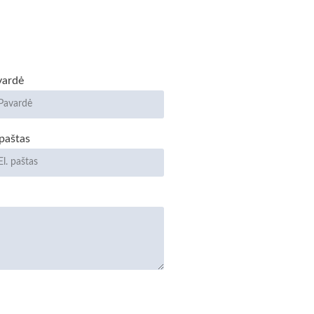
vardė
 paštas