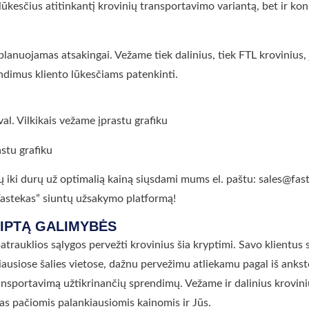
 lūkesčius atitinkantį krovinių transportavimo variantą, bet ir k
s planuojamas atsakingai. Vežame tiek dalinius, tiek FTL krovinius,
ndimus kliento lūkesčiams patenkinti.
al. Vilkikais vežame įprastu grafiku
astu grafiku
ų iki durų už optimalią kainą siųsdami mums el. paštu: sales@fas
 “Fastekas” siuntų užsakymo platformą!
GIPTĄ GALIMYBĖS
 patrauklios sąlygos pervežti krovinius šia kryptimi. Savo klientus
giausiose šalies vietose, dažnu pervežimu atliekamu pagal iš ank
ansportavimą užtikrinančių sprendimų. Vežame ir dalinius krovinius
as pačiomis palankiausiomis kainomis ir Jūs.