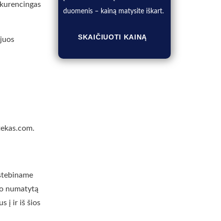
onkurencingas
duomenis – kainą matysite iškart.
SKAIČIUOTI KAINĄ
 juos
tekas.com.
 stebiname
sto numatytą
 į ir iš šios