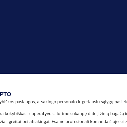
IPTO
ybiškos paslaugos, atsakingo personalo ir geriausių sąlygų pasiek
ra kokybiškas ir operatyvus. Turime sukaupę didelį žinių bagažą i
žiai, greitai bei atsakingai. Esame profesionali komanda šioje srit