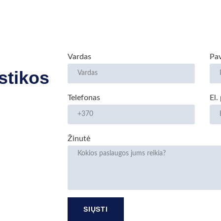
Vardas
Pa
stikos
Telefonas
El.
Žinutė
SIŲSTI