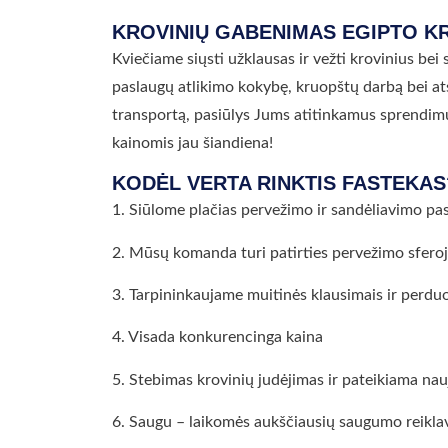
KROVINIŲ GABENIMAS EGIPTO KR
Kviečiame siųsti užklausas ir vežti krovinius be
paslaugų atlikimo kokybę, kruopštų darbą bei at
transportą, pasiūlys Jums atitinkamus sprendimu
kainomis jau šiandiena!
KODĖL VERTA RINKTIS FASTEKAS
1. Siūlome plačias pervežimo ir sandėliavimo pa
2. Mūsų komanda turi patirties pervežimo sfero
3. Tarpininkaujame muitinės klausimais ir perd
4. Visada konkurencinga kaina
5. Stebimas krovinių judėjimas ir pateikiama nau
6. Saugu – laikomės aukščiausių saugumo reikla