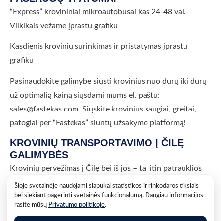
“Express” krovininiai mikroautobusai kas 24-48 val.
Vilkikais vežame įprastu grafiku
Kasdienis krovinių surinkimas ir pristatymas įprastu
grafiku
Pasinaudokite galimybe siųsti krovinius nuo durų iki durų
už optimalią kainą siųsdami mums el. paštu:
sales@fastekas.com. Siųskite krovinius saugiai, greitai,
patogiai per “Fastekas” siuntų užsakymo platformą!
KROVINIŲ TRANSPORTAVIMO Į ČILĘ
GALIMYBĖS
Krovinių pervežimas į Čilę bei iš jos – tai itin patrauklios
sąlygos pervežti krovinius šia kryptimi. Savo klientus
Šioje svetainėje naudojami slapukai statistikos ir rinkodaros tikslais
stebiname trumpu tranzito laiku, terminalais pačiose
bei siekiant pagerinti svetainės funkcionalumą. Daugiau informacijos
rasite mūsų
Privatumo politikoje
.
patogiausiose šalies vietose, dažnu pervežimu atliekamu