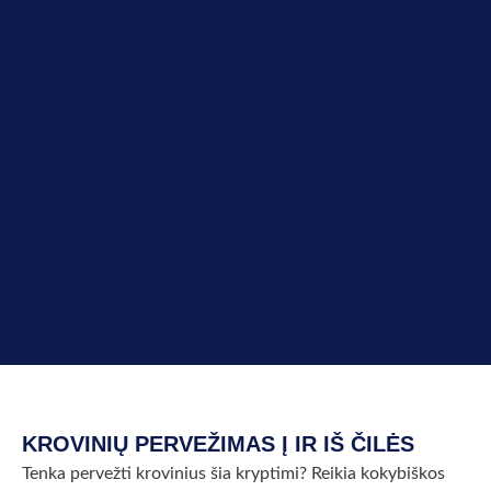
KROVINIŲ PERVEŽIMAS Į IR IŠ ČILĖS
Tenka pervežti krovinius šia kryptimi? Reikia kokybiškos