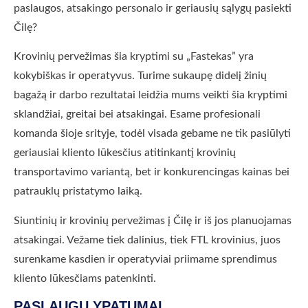
paslaugos, atsakingo personalo ir geriausių sąlygų pasiekti
Čilę?
Krovinių pervežimas šia kryptimi su „Fastekas” yra
kokybiškas ir operatyvus. Turime sukaupę didelį žinių
bagažą ir darbo rezultatai leidžia mums veikti šia kryptimi
sklandžiai, greitai bei atsakingai. Esame profesionali
komanda šioje srityje, todėl visada gebame ne tik pasiūlyti
geriausiai kliento lūkesčius atitinkantį krovinių
transportavimo variantą, bet ir konkurencingas kainas bei
patrauklų pristatymo laiką.
Siuntinių ir krovinių pervežimas į Čilę ir iš jos planuojamas
atsakingai. Vežame tiek dalinius, tiek FTL krovinius, juos
surenkame kasdien ir operatyviai priimame sprendimus
kliento lūkesčiams patenkinti.
PASLAUGŲ YPATUMAI