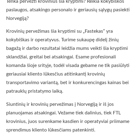
Tenka pervežti krovinius šia kryptimi? Reikia kokybiškos
paslaugos, atsakingo personalo ir geriausių sąlygų pasiekti
Norvegiją?
Krovinių pervežimas šia kryptimi su „Fastekas” yra
kokybiškas ir operatyvus. Turime sukaupę didelį žinių
bagažą ir darbo rezultatai leidžia mums veikti šia kryptimi
sklandžiai, greitai bei atsakingai. Esame profesionali
komanda šioje srityje, todėl visada gebame ne tik pasiūlyti
geriausiai kliento lūkesčius atitinkantį krovinių
transportavimo variantą, bet ir konkurencingas kainas bei
patrauklų pristatymo laiką.
Siuntinių ir krovinių pervežimas į Norvegiją ir iš jos
planuojamas atsakingai. Vežame tiek dalinius, tiek FTL
krovinius, juos surenkame kasdien ir operatyviai priimame
sprendimus kliento lūkesčiams patenkinti.