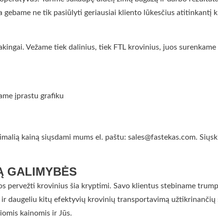
a gebame ne tik pasiūlyti geriausiai kliento lūkesčius atitinkantį
tsakingai. Vežame tiek dalinius, tiek FTL krovinius, juos surenka
žame įprastu grafiku
malią kainą siųsdami mums el. paštu: sales@fastekas.com. Siųskite
Ą GALIMYBĖS
ygos pervežti krovinius šia kryptimi. Savo klientus stebiname trump
 daugeliu kitų efektyvių krovinių transportavimą užtikrinančių spr
omis kainomis ir Jūs.