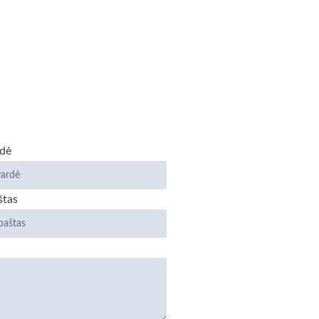
dė
štas