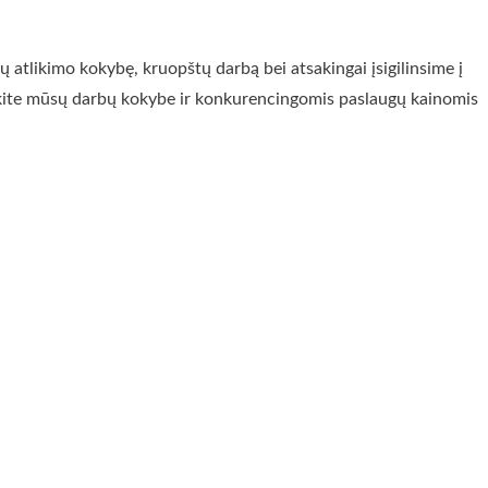
 atlikimo kokybę, kruopštų darbą bei atsakingai įsigilinsime į
inkite mūsų darbų kokybe ir konkurencingomis paslaugų kainomis