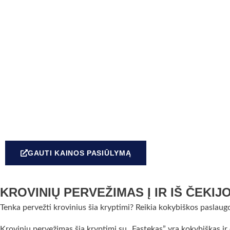
GAUTI KAINOS PASIŪLYMĄ
KROVINIŲ PERVEŽIMAS Į IR IŠ ČEKIJ
Tenka pervežti krovinius šia kryptimi? Reikia kokybiškos paslaugo
Krovinių pervežimas šia kryptimi su „Fastekas” yra kokybiškas ir o