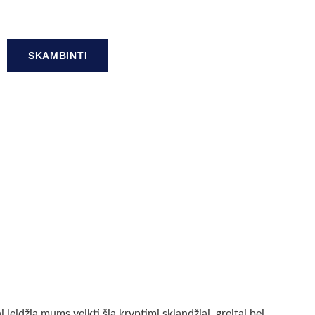
SKAMBINTI
leidžia mums veikti šia kryptimi sklandžiai, greitai bei