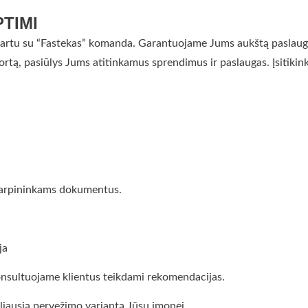
TIMI
ją kartu su “Fastekas” komanda. Garantuojame Jums aukštą paslaugų
rtą, pasiūlys Jums atitinkamus sprendimus ir paslaugas. Įsitik
 tarpininkams dokumentus.
ja
onsultuojame klientus teikdami rekomendacijas.
maliausią pervežimo variantą Jūsų įmonei.