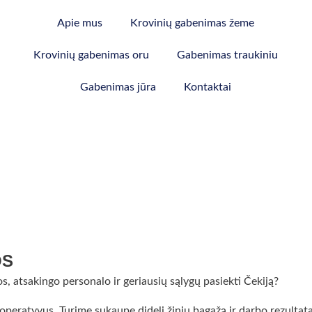
Apie mus
Krovinių gabenimas žeme
Krovinių gabenimas oru
Gabenimas traukiniu
Gabenimas jūra
Kontaktai
OS
s, atsakingo personalo ir geriausių sąlygų pasiekti Čekiją?
peratyvus. Turime sukaupę didelį žinių bagažą ir darbo rezultatai 