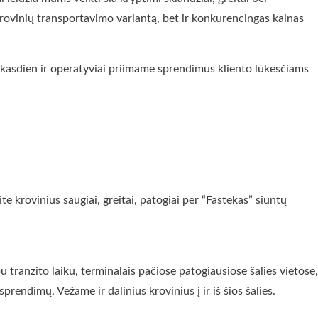
 krovinių transportavimo variantą, bet ir konkurencingas kainas
me kasdien ir operatyviai priimame sprendimus kliento lūkesčiams
 krovinius saugiai, greitai, patogiai per “Fastekas” siuntų
u tranzito laiku, terminalais pačiose patogiausiose šalies vietose,
endimų. Vežame ir dalinius krovinius į ir iš šios šalies.