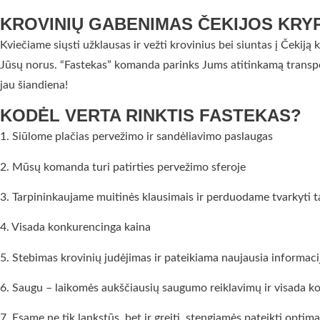
KROVINIŲ GABENIMAS ČEKIJOS KRYP
Kviečiame siųsti užklausas ir vežti krovinius bei siuntas į Čeki
Jūsų norus. “Fastekas” komanda parinks Jums atitinkamą transpo
jau šiandiena!
KODĖL VERTA RINKTIS FASTEKAS?
1. Siūlome plačias pervežimo ir sandėliavimo paslaugas
2. Mūsų komanda turi patirties pervežimo sferoje
3. Tarpininkaujame muitinės klausimais ir perduodame tvarkyti
4. Visada konkurencinga kaina
5. Stebimas krovinių judėjimas ir pateikiama naujausia informaci
6. Saugu – laikomės aukščiausių saugumo reiklavimų ir visada k
7. Esame ne tik lankstūs, bet ir greiti, stengiamės pateikti opti