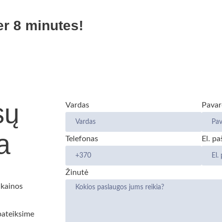
er 8 minutes!
sų
Vardas
Pavar
a
Telefonas
El. pa
Žinutė
 kainos
pateiksime