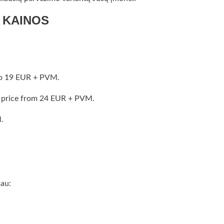
 KAINOS
uo 19 EUR + PVM.
o price from 24 EUR + PVM.
.
iau: