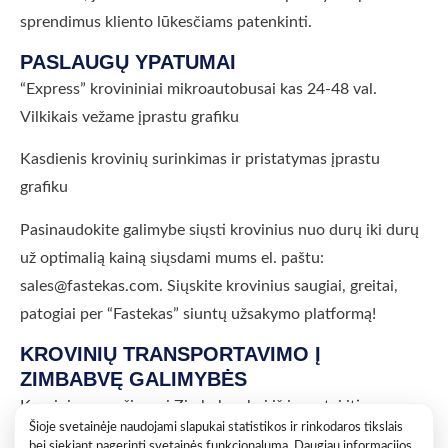
sprendimus kliento lūkesčiams patenkinti.
PASLAUGŲ YPATUMAI
“Express” krovininiai mikroautobusai kas 24-48 val.
Vilkikais vežame įprastu grafiku
Kasdienis krovinių surinkimas ir pristatymas įprastu
grafiku
Pasinaudokite galimybe siųsti krovinius nuo durų iki durų
už optimalią kainą siųsdami mums el. paštu:
sales@fastekas.com. Siųskite krovinius saugiai, greitai,
patogiai per “Fastekas” siuntų užsakymo platformą!
KROVINIŲ TRANSPORTAVIMO Į
ZIMBABVĘ GALIMYBĖS
Krovinių pervežimas į Zimbabvę bei iš jos – tai itin
Šioje svetainėje naudojami slapukai statistikos ir rinkodaros tikslais
patrauklios sąlygos pervežti krovinius šia kryptimi. Savo
bei siekiant pagerinti svetainės funkcionalumą. Daugiau informacijos