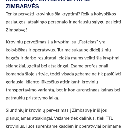
ZIMBABVĖS
Tenka pervežti krovinius šia kryptimi? Reikia kokybiškos
paslaugos, atsakingo personalo ir geriausių sąlygų pasiekti
Zimbabvę?
Krovinių pervežimas šia kryptimi su „Fastekas” yra
kokybiškas ir operatyvus. Turime sukaupę didelį žinių
bagažą ir darbo rezultatai leidžia mums veikti šia kryptimi
sklandžiai, greitai bei atsakingai. Esame profesionali
komanda šioje srityje, todėl visada gebame ne tik pasiūlyti
geriausiai kliento lūkesčius atitinkantį krovinių
transportavimo variantą, bet ir konkurencingas kainas bei
patrauklų pristatymo laiką.
Siuntinių ir krovinių pervežimas į Zimbabvę ir iš jos
planuojamas atsakingai. Vežame tiek dalinius, tiek FTL
krovinius, juos surenkame kasdien ir operatyviai priimame